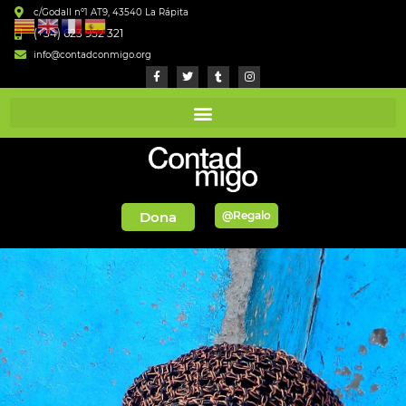
c/Godall nº1 AT9, 43540 La Rápita
(+34) 623 952 321
info@contadconmigo.org
Dona
@Regalo