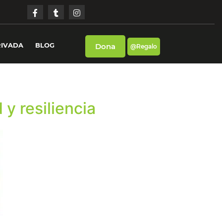
RIVADA
BLOG
Dona
@Regalo
 y resiliencia