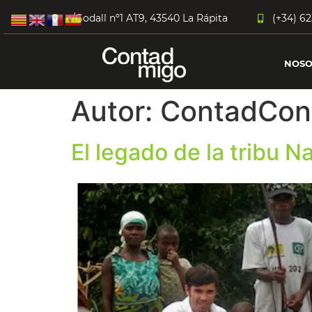
c/Godall nº1 AT9, 43540 La Rápita
(+34) 62
NOSO
Autor:
ContadCon
El legado de la tribu N