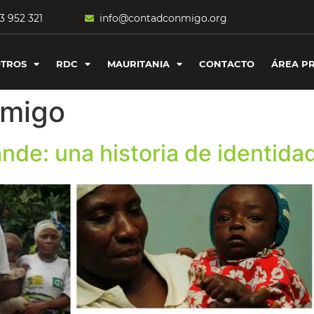
3 952 321
info@contadconmigo.org
TROS
RDC
MAURITANIA
CONTACTO
ÁREA P
migo
ande: una historia de identidad